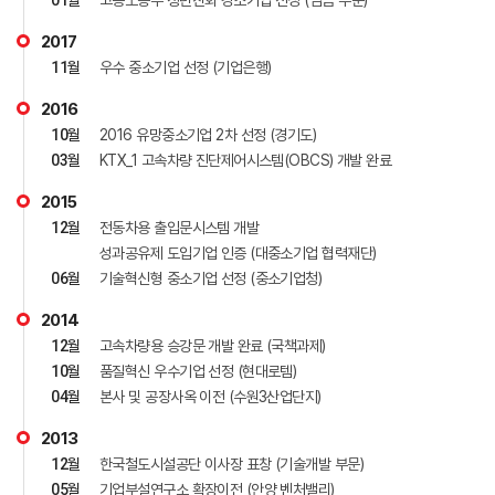
01
월
고용노동부 청년친화 강소기업 선정 (임금 부문)
2017
11
월
우수 중소기업 선정 (기업은행)
2016
10
월
2016 유망중소기업 2차 선정 (경기도)
03
월
KTX_1 고속차량 진단제어시스템(OBCS) 개발 완료
2015
12
월
전동차용 출입문시스템 개발
성과공유제 도입기업 인증 (대중소기업 협력재단)
06
월
기술혁신형 중소기업 선정 (중소기업청)
2014
12
월
고속차량용 승강문 개발 완료 (국책과제)
10
월
품질혁신 우수기업 선정 (현대로템)
04
월
본사 및 공장사옥 이전 (수원3산업단지)
2013
12
월
한국철도시설공단 이사장 표창 (기술개발 부문)
05
월
기업부설연구소 확장이전 (안양 벤처밸리)