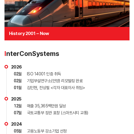
History 2001 ~ Now
I
nterConSystems
2026
02
월
ISO 14001 인증 취득
02
월
기업부설연구소(안양) 리모델링 완료
01
월
김인현, 전상필 <각자 대표이사 취임>
2025
12
월
매출 35,365백만원 달성
07
월
국토교통부 장관 표창 (스마트시티 교통)
2024
05
월
고용노동부 강소기업 선정