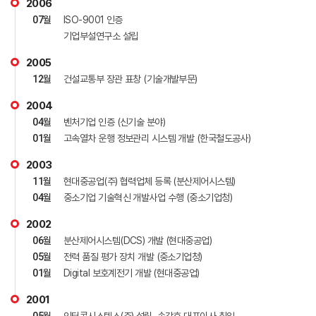
2006
07
월
ISO-9001 인증
기업부설연구소 설립
2005
12
월
건설교통부 장관 표창 (기술개발부문)
2004
04
월
벤처기업 인증 (신기술 분야)
01
월
고속열차 운행 정보관리 시스템 개발 (한국철도공사)
2003
11
월
현대중공업(주) 협력업체 등록 (분산제어시스템)
04
월
중소기업 기술혁신 개발사업 수행 (중소기업청)
2002
06
월
분산제어시스템(DCS) 개발 (현대중공업)
05
월
전력 품질 평가 장치 개발 (중소기업청)
01
월
Digital 보호계전기 개발 (현대중공업)
2001