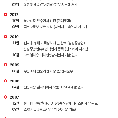
02
월
통합형 방송/표시기/CCTV 시스템 개발
2012
10
월
동반성장 우수업체 선정 (현대로템)
05
월
국토교통부 장관 표창 (차세대 고속열차 기술개발)
2010
11
월
선박용 항해 기록장치 개발 완료 (삼성중공업)
삼성중공업(주) 협력업체 등록 (선박제어 시스템)
10
월
고속열차용 대차헌팅감지센서 개발 완료
2009
06
월
부품소재 전문기업 지정 (산업자원부)
2008
04
월
전동차용 열차제어시스템(TCMS) 개발 완료
2007
12
월
한국형 고속열차(KTX_산천) 진단제어시스템 개발 완료
09
월
2007 유망중소기업 1차 선정 (경기도)