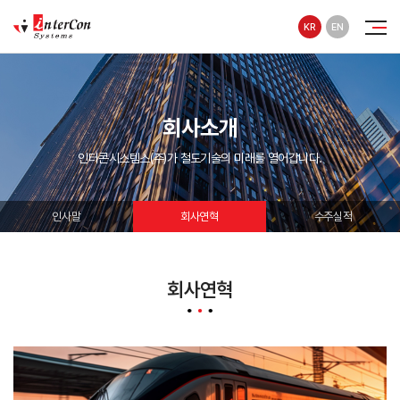
KR
EN
회사소개
인터콘시스템스(주)가 철도기술의 미래를 열어갑니다.
인사말
회사연혁
수주실적
회사연혁