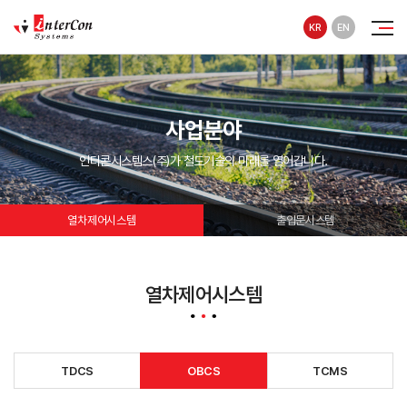
KR
EN
사업분야
인터콘시스템스(주)가 철도기술의 미래를 열어갑니다.
열차제어시스템
출입문시스템
열차제어시스템
TDCS
OBCS
TCMS